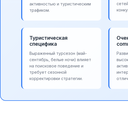
сетей
активностью и туристическим
конку
трафиком.
Туристическая
Очен
специфика
com
Выраженный турсезон (май-
Разви
сентябрь, белые ночи) влияет
высо
на поисковое поведение и
акти
требует сезонной
инте
корректировки стратегии.
отли