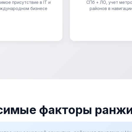
имое присутствие в IT и
СПб + ЛО, учет метро
ждународном бизнесе
районов в навигаци
симые факторы ранж