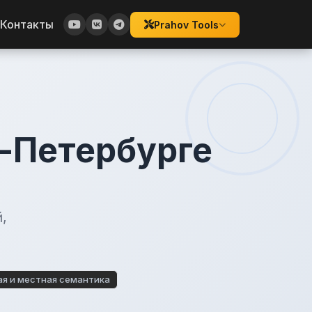
Контакты
Prahov Tools
т-Петербурге
,
ая и местная семантика