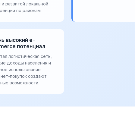
 и развитой локальной
ренции по районам.
ь высокий e-
merce потенциал
тая логистическая сеть,
кие доходы населения и
вное использование
рнет-покупок создают
чные возможности.