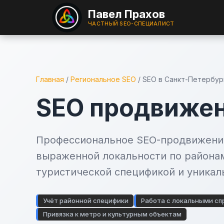
Павел Прахов
ЧАСТНЫЙ SEO-СПЕЦИАЛИСТ
Главная
/
Региональное SEO
/
SEO в Санкт-Петербур
SEO продвижен
Профессиональное SEO-продвижение
выраженной локальности по районам
туристической спецификой и уника
Учёт районной специфики
Работа с локальными сп
Привязка к метро и культурным объектам