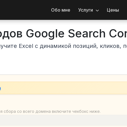
Обо мне
Услуги
Цены
дов Google Search Co
чите Excel с динамикой позиций, кликов, п
m
ля сбора со всего домена включите чекбокс ниже.