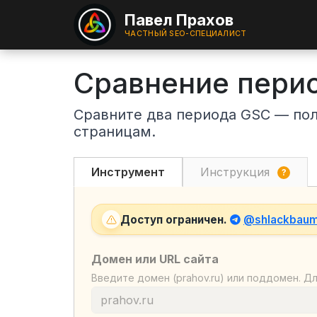
Павел Прахов
ЧАСТНЫЙ SEO-СПЕЦИАЛИСТ
Сравнение перио
Сравните два периода GSC — полу
страницам.
Инструмент
Инструкция
?
Доступ ограничен.
@shlackbau
Домен или URL сайта
Введите домен (prahov.ru) или поддомен. Д