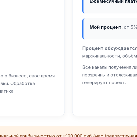
Ежемесячный платё
Мой процент:
от 5%
Процент обсуждается
маржинальности, объём
Все каналы получения л
прозрачны и отслеживаю
 о бизнесе, своё время
генерирует проект.
явки. Обработка
литика
альной прибыльностью от ~100 000 руб./мес (реалистичная, 