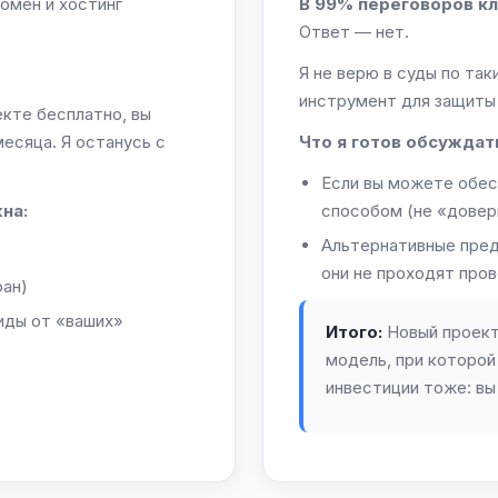
мен и хостинг
В 99% переговоров кл
Ответ — нет.
Я не верю в суды по та
инструмент для защиты 
кте бесплатно, вы
есяца. Я останусь с
Что я готов обсуждат
Если вы можете обес
на:
способом (не «довер
Альтернативные пред
они не проходят про
фан)
иды от «ваших»
Итого:
Новый проект
модель, при которой
инвестиции тоже: вы 