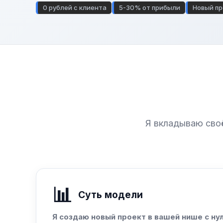
0 рублей с клиента
5-30% от прибыли
Новый пр
Я вкладываю своё
📊
Суть модели
Я создаю новый проект в вашей нише с нул